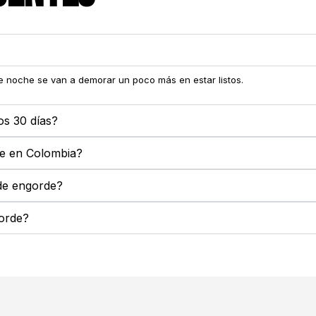
z de noche se van a demorar un poco más en estar listos.
os 30 días?
de en Colombia?
de engorde?
gorde?