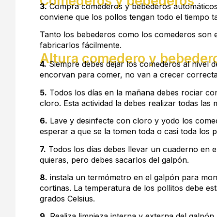
Comederos y bebederos
3.
Compra comederos y bebederos automáticos, a
conviene que los pollos tengan todo el tiempo 
Tanto los bebederos como los comederos son ec
fabricarlos fácilmente.
Altura comedero y bebeder
4.
Siempre debes dejar los comederos al nivel de
encorvan para comer, no van a crecer correct
5.
Todos los días en la mañana debes rociar con
cloro. Esta actividad la debes realizar todas las
6.
Lave y desinfecte con cloro y yodo los comed
esperar a que se la tomen toda o casi toda los po
7.
Todos los días debes llevar un cuaderno en el 
quieras, pero debes sacarlos del galpón.
8.
instala un termómetro en el galpón para moni
cortinas. La temperatura de los pollitos debe e
grados Celsius.
9.
Realiza limpieza interna y externa del galpón,