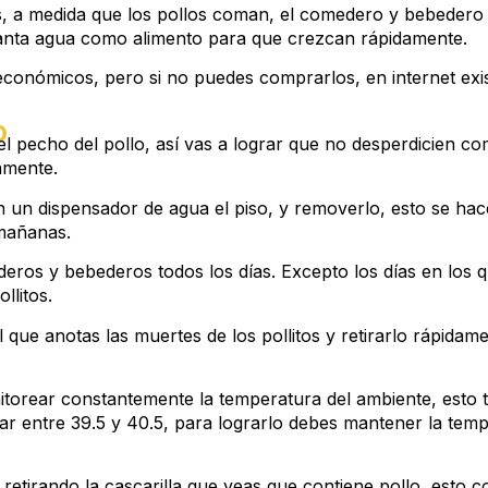
 medida que los pollos coman, el comedero y bebedero va
tanta agua como alimento para que crezcan rápidamente.
onómicos, pero si no puedes comprarlos, en internet exi
o
l pecho del pollo, así vas a lograr que no desperdicien com
amente.
 un dispensador de agua el piso, y removerlo, esto se hac
 mañanas.
eros y bebederos todos los días. Excepto los días en los
llitos.
que anotas las muertes de los pollitos y retirarlo rápidame
torear constantemente la temperatura del ambiente, esto 
star entre 39.5 y 40.5, para lograrlo debes mantener la tem
 retirando la cascarilla que veas que contiene pollo, esto c