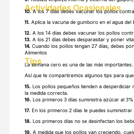
Actividades Ocasionales
10.
A los 7 días debes vacunar los pollos contra
11.
Aplica la vacuna de gumboro en el agua del 
12.
A los 14 días debes vacunar los pollos contra
13.
A los 21 días debes desparasitar y poner vit
14.
Cuando los pollos tengan 27 días, debes po
Alimentos
Tips
La semana cero es una de las más importantes.
Así que te compartiremos algunos tips para que
15.
Los pollos pequeños tienden a desperdiciar 
la medida correcta.
16.
Los primeros 3 días suministra azúcar al 3% 
17.
En los primeros 2 días le puedes suministrar a
18.
Los primeros días no se desinfectan los beb
19.
A medida que los pollos van creciendo, cuel