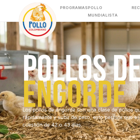
PROGRAMAS
POLLO
REC
MUNDIALISTA
Pollos d
engorde
Los pollos de engorde son una clase de pollos q
rápidamente y subir de peso, esto permite que esta
cuestión de 42 o 43 días.