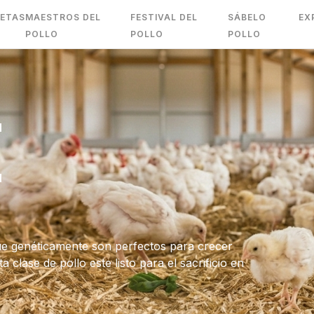
ETAS
MAESTROS DEL
FESTIVAL DEL
SÁBELO
EX
POLLO
POLLO
POLLO
e
ue genéticamente son perfectos para crecer
 clase de pollo este listo para el sacrificio en