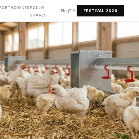
PORTACIONES
POLLO
Fb
Ig
Tt
Yt
FESTIVAL 2026
SHARES