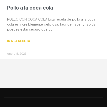
Pollo a la coca cola
POLLO CON COCA COLA Esta receta de pollo a la coca
cola es increíblemente deliciosa, fácil de hacer y rápida,
puedes estar seguro que con
IR A LA RECETA
enero 8, 2025