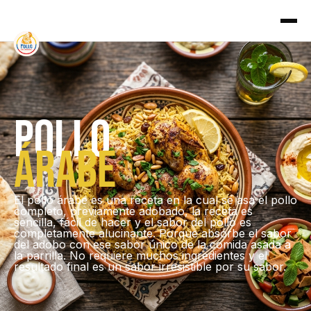
pollo
árabe
El pollo árabe es una receta en la cual se asa el pollo
completo, previamente adobado, la receta es
sencilla, fácil de hacer y el sabor del pollo es
completamente alucinante. Porque absorbe el sabor
del adobo con ese sabor único de la comida asada a
la parrilla. No requiere muchos ingredientes y el
resultado final es un sabor irresistible por su sabor.