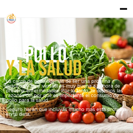
El pollo
y la salud
La carne de pollo además de ser una proteína
deliciosa y muy versátil es muy buena a la hora de
prevenir enfermedades. Por lo tanto, te dejamos las
razones del por qué es importante el consumo de
pollo para la salud.
Seguro harán que incluyas mucho más esta proteína
en tu dieta.