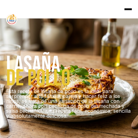
lasaña
de pollo
Está receta de lasaña de pollo es la ideal para
sorprender a tu familia, pareja y hacer feliz a los
niños, se trata de una variación de la lasaña con
carne, ahora con pechuga de pollo desmechada y
salsa bechamel, una receta fácil, económica, sencilla
y absolutamente deliciosa.