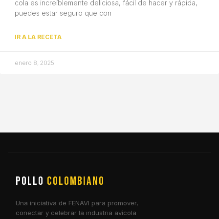
cola es increíblemente deliciosa, fácil de hacer y rápida,
puedes estar seguro que con
IR A LA RECETA
enero 8, 2025
POLLO
COLOMBIANO
Una iniciativa de FENAVI para promover,
conectar y celebrar la industria avícola